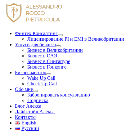
Skip
to
content
Финтех Консалтинг
Лицензирование PI и EMI в Великобритании
Услуги для бизнеса
Бизнес в Великобритании
Бизнес в ОАЭ
Бизнес в Сингапуре
Бизнес в Гонконге
Бизнес-ментор
Wake Up Call
Check Up Call
Обо мне
Забронировать консультацию
Подписка
Блог Алекса
Лайфстайл Алекса
Контакты
English
Русский