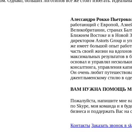
ом. Однако, больших логотипов все же стоит избегать. Идеальны
Алессандро Рокко Пьетроко
работающий с Европой, Азией
Великобритании, странах Балт
Ближнем Востоке и в Новой З
директором Astorts Group и уп
же имеет большой опыт работ
часть своей жизни на вдохно
максимальных результатов в б
основал и управлял нескольк
консалтинга, управления кап
Он очень любит путешествоват
джентльменскому стилю в оде
ВАМ НУЖНА ПОМОЩЬ М
Пожалуйста, напишите мне на
по Skype, моя команда и я бу
бизнеса и поддержать Вас на с
Контакты
Заказать звонок в s