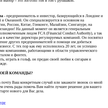
й выбор – это логотип тон в тон с рубашкой.
ла
- предприниматель и инвестор, базирующийся в Лондоне и
 и Океанией. Он специализируется в основном на
ии, России, Китае, Гонконге, Малайзии, Сингапуре, на
еландии! На данный момент он является генеральным
олномоченным лицом FCA (Financial Conduct Authority), а так
ы в качестве директора регулируемых компаний. Он посвятил
вение других предпринимателей и помощи им добиться
изнесе. С тех пор как ему исполнилось 20 лет, он успешно
ими компаниями, работающими в области управленческого
италом и финтех.
ь, играть в гольф, он предан своей любви к сигарам и
жде.
ОЕЙ КОМАНДЫ?
 почту Ваш конкретным случай или закажите звонок со мной
дем очень рады помочь Вам найти лучшее решение для вашего
тарте нового для Вас дела.
kype