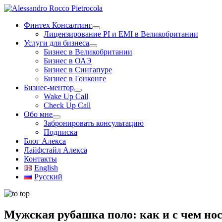
Skip
to
Финтех Консалтинг
content
Лицензирование PI и EMI в Великобритании
Услуги для бизнеса
Бизнес в Великобритании
Бизнес в ОАЭ
Бизнес в Сингапуре
Бизнес в Гонконге
Бизнес-ментор
Wake Up Call
Check Up Call
Обо мне
Забронировать консультацию
Подписка
Блог Алекса
Лайфстайл Алекса
Контакты
English
Русский
Мужская рубашка поло: как и с чем но