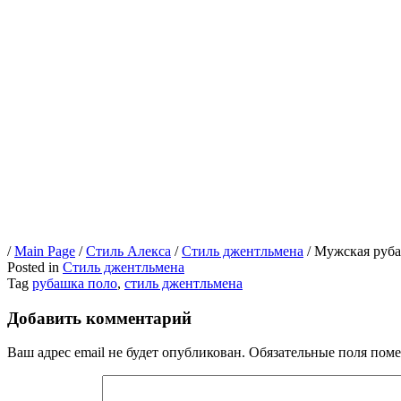
/
Main Page
/
Стиль Алекса
/
Стиль джентльмена
/
Мужская рубаш
Posted in
Стиль джентльмена
Tag
рубашка поло
,
стиль джентльмена
Добавить комментарий
Ваш адрес email не будет опубликован.
Обязательные поля пом