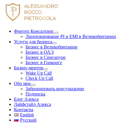
Skip
to
content
Финтех Консалтинг
Лицензирование PI и EMI в Великобритании
Услуги для бизнеса
Бизнес в Великобритании
Бизнес в ОАЭ
Бизнес в Сингапуре
Бизнес в Гонконге
Бизнес-ментор
Wake Up Call
Check Up Call
Обо мне
Забронировать консультацию
Подписка
Блог Алекса
Лайфстайл Алекса
Контакты
English
Русский