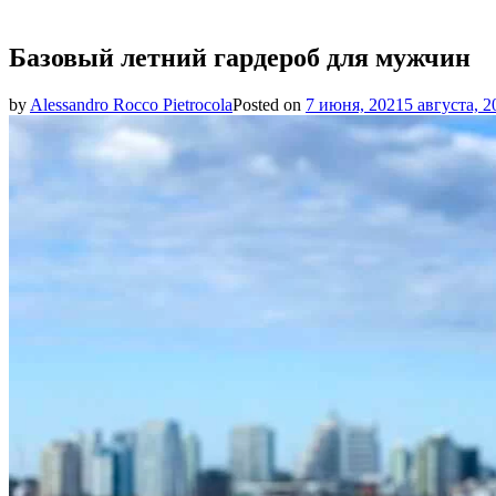
Базовый летний гардероб для мужчин
by
Alessandro Rocco Pietrocola
Posted on
7 июня, 2021
5 августа, 2