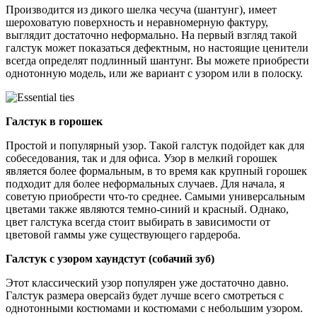
Производится из дикого шелка чесуча (шантунг), имеет
шероховатую поверхность и неравномерную фактуру,
выглядит достаточно неформально. На первый взгляд такой
галстук может показаться дефектным, но настоящие ценители
всегда определят подлинный шантунг. Вы можете приобрести
однотонную модель, или же вариант с узором или в полоску.
Галстук в горошек
Простой и популярный узор. Такой галстук подойдет как для
собеседования, так и для офиса. Узор в мелкий горошек
является более формальным, в то время как крупный горошек
подходит для более неформальных случаев. Для начала, я
советую приобрести что-то среднее. Самыми универсальным
цветами также являются темно-синий и красный. Однако,
цвет галстука всегда стоит выбирать в зависимости от
цветовой гаммы уже существующего гардероба.
Галстук с узором
хаундстут (собачий зуб)
Этот классический узор популярен уже достаточно давно.
Галстук размера оверсайз будет лучше всего смотреться с
однотонными костюмами и костюмами с небольшим узором.