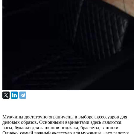
Мужчины достаточно ограничены в выборе аксессуаров для
деловых образов. Основными вариантами здесь являются
часы, булавки для лацканов пиджака, браслеты, запонки.
Однако, самый важный аксессуар для мужчины ̶ это галстук.