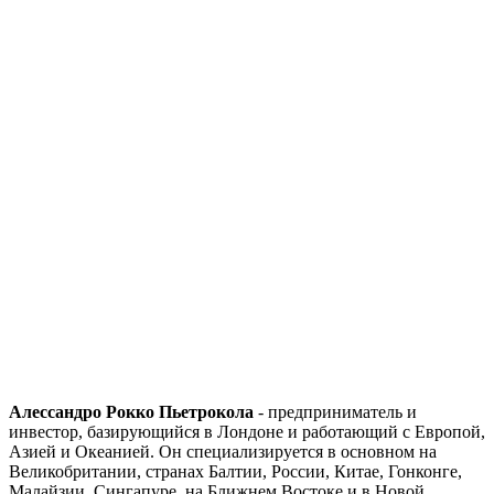
Алессандро Рокко Пьетрокола
- предприниматель и
инвестор, базирующийся в Лондоне и работающий с Европой,
Азией и Океанией. Он специализируется в основном на
Великобритании, странах Балтии, России, Китае, Гонконге,
Малайзии, Сингапуре, на Ближнем Востоке и в Новой