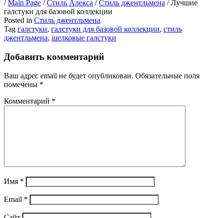
/
Main Page
/
Стиль Алекса
/
Стиль джентльмена
/
Лучшие
галстуки для базовой коллекции
Posted in
Стиль джентльмена
Tag
галстуки
,
галстуки для базовой коллекции
,
стиль
джентльмена
,
шелковые галстуки
Добавить комментарий
Ваш адрес email не будет опубликован.
Обязательные поля
помечены
*
Комментарий
*
Имя
*
Email
*
Сайт