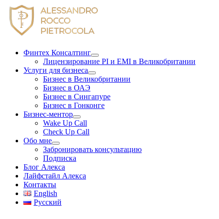
Skip
to
content
Финтех Консалтинг
Лицензирование PI и EMI в Великобритании
Услуги для бизнеса
Бизнес в Великобритании
Бизнес в ОАЭ
Бизнес в Сингапуре
Бизнес в Гонконге
Бизнес-ментор
Wake Up Call
Check Up Call
Обо мне
Забронировать консультацию
Подписка
Блог Алекса
Лайфстайл Алекса
Контакты
English
Русский